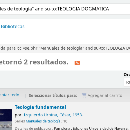
álogo
Bibliotecas
da para 'ccl=se,phr:"Manuales de teología" and su-to:TEOLOGIA 
etornó 2 resultados.
Ord
mpiar todo
Seleccionar títulos para:
Agregar al carrito
Teología fundamental
por
Izquierdo Urbina, César
, 1953-
Series
Manuales de teología
; 10
Detalles de publicación:
Pamplona :
Ediciones Universidad de Navarra,