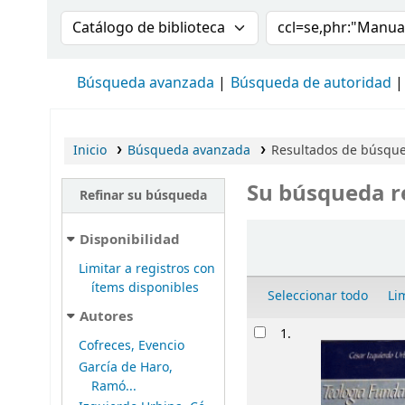
Buscar en el catálogo por:
Buscar en el cat
Búsqueda avanzada
Búsqueda de autoridad
Inicio
Búsqueda avanzada
Resultados de búsque
Su búsqueda r
Refinar su búsqueda
Ordenar
Disponibilidad
Limitar a registros con
ítems disponibles
Seleccionar todo
Li
Autores
Resultados
1.
Cofreces, Evencio
García de Haro,
Ramó...