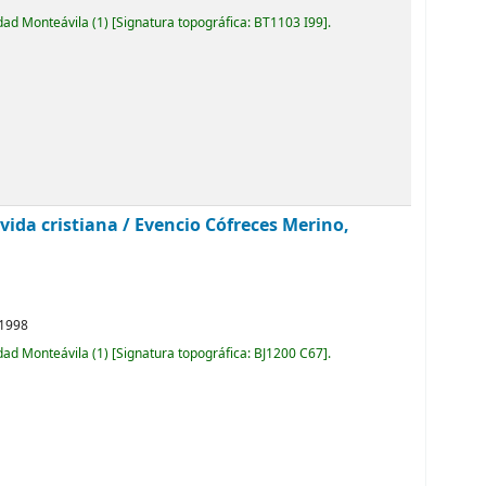
idad Monteávila
(1)
Signatura topográfica:
BT1103 I99
.
vida cristiana /
Evencio Cófreces Merino,
1998
idad Monteávila
(1)
Signatura topográfica:
BJ1200 C67
.