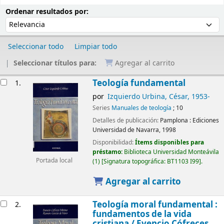
Ordenar
Ordenar por:
Ordenar resultados por:
Seleccionar todo
Limpiar todo
Seleccionar títulos para:
Agregar al carrito
Resultados
Teología fundamental
1.
por
Izquierdo Urbina, César
, 1953-
Series
Manuales de teología
; 10
Detalles de publicación:
Pamplona :
Ediciones
Universidad de Navarra,
1998
Disponibilidad:
Ítems disponibles para
préstamo:
Biblioteca Universidad Monteávila
Portada local
(1)
Signatura topográfica:
BT1103 I99
.
Agregar al carrito
Teología moral fundamental :
2.
fundamentos de la vida
cristiana /
Evencio Cófreces