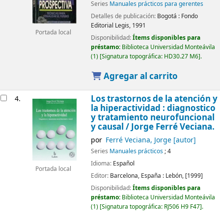
Series
Manuales prácticos para gerentes
Detalles de publicación:
Bogotá :
Fondo
Editorial Legis,
1991
Portada local
Disponibilidad:
Ítems disponibles para
préstamo:
Biblioteca Universidad Monteávila
(1)
Signatura topográfica:
HD30.27 M6
.
Agregar al carrito
Los trastornos de la atención y
4.
la hiperactividad : diagnostico
y tratamiento neurofuncional
y causal
/ Jorge Ferré Veciana.
por
Ferré Veciana, Jorge
[autor]
Series
Manuales prácticos
; 4
Idioma:
Español
Portada local
Editor:
Barcelona, España :
Lebón,
[1999]
Disponibilidad:
Ítems disponibles para
préstamo:
Biblioteca Universidad Monteávila
(1)
Signatura topográfica:
RJ506 H9 F47
.