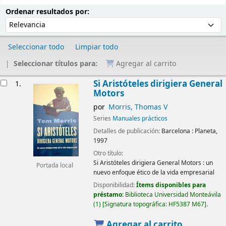
Ordenar
Ordenar por:
Ordenar resultados por:
Seleccionar todo
Limpiar todo
Seleccionar títulos para:
Agregar al carrito
Resultados
Si Aristóteles dirigiera General
1.
Motors
por
Morris, Thomas V
Series
Manuales prácticos
Detalles de publicación:
Barcelona :
Planeta,
1997
Otro título:
Si Aristóteles dirigiera General Motors : un
Portada local
nuevo enfoque ético de la vida empresarial
Disponibilidad:
Ítems disponibles para
préstamo:
Biblioteca Universidad Monteávila
(1)
Signatura topográfica:
HF5387 M67
.
Agregar al carrito