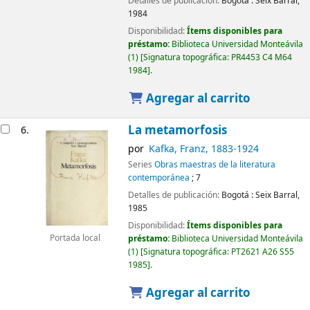
Detalles de publicación:
Bogotá :
Seix Barral,
1984
Disponibilidad:
Ítems disponibles para
préstamo:
Biblioteca Universidad Monteávila
(1)
Signatura topográfica:
PR4453 C4 M64
1984
.
Agregar al carrito
La metamorfosis
6.
por
Kafka, Franz
, 1883-1924
Series
Obras maestras de la literatura
contemporánea
; 7
Detalles de publicación:
Bogotá :
Seix Barral,
1985
Disponibilidad:
Ítems disponibles para
préstamo:
Biblioteca Universidad Monteávila
Portada local
(1)
Signatura topográfica:
PT2621 A26 S55
1985
.
Agregar al carrito