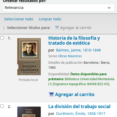
Ordenar
Ordenar por:
Ordenar resultados por:
Seleccionar todo
Limpiar todo
Seleccionar títulos para:
Agregar al carrito
Resultados
Historia de la filosofía y
1.
tratado de estética
por
Balmes, Jaime
, 1810-1848
Series
Obras Maestras
Detalles de publicación:
Barcelona :
Iberia,
1960
Disponibilidad:
Ítems disponibles para
préstamo:
Biblioteca Universidad Monteávila
Portada local
(1)
Signatura topográfica:
B4568 B23 H5
.
Agregar al carrito
La división del trabajo social
2.
por
Durkheim, Émile
, 1858-1917