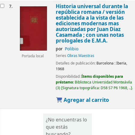
Historia universal durante la
7.
república romana /
versión
establecida a la vista de las
ediciones modernas mas
autorizadas por Juan Diaz
Casamada ; con unas notas
prologales de E.M.A.
por
Polibio
Series
Obras Maestras
Portada local
Detalles de publicación:
Barcelona :
Iberia,
1968
Disponibilidad:
Ítems disponibles para
préstamo:
Biblioteca Universidad Monteávila
(3)
Signatura topográfica:
D58 S7 P6 1968, ..
.
Agregar al carrito
¿No encuentras lo
que estás
buscando?