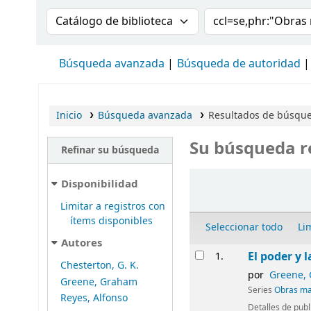
Buscar en el catálogo por:
Buscar en el cat
Búsqueda avanzada
Búsqueda de autoridad
Inicio
Búsqueda avanzada
Resultados de búsqued
Su búsqueda r
Refinar su búsqueda
Ordenar
Disponibilidad
Limitar a registros con
ítems disponibles
Seleccionar todo
Li
Autores
Resultados
El poder y l
1.
Chesterton, G. K.
por
Greene,
Greene, Graham
Series
Obras mae
Reyes, Alfonso
Detalles de publ