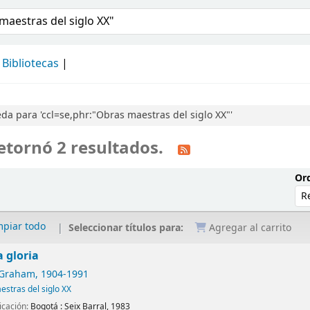
álogo
Bibliotecas
a para 'ccl=se,phr:"Obras maestras del siglo XX"'
etornó 2 resultados.
Ord
mpiar todo
Seleccionar títulos para:
Agregar al carrito
a gloria
 Graham
, 1904-1991
stras del siglo XX
icación:
Bogotá :
Seix Barral,
1983