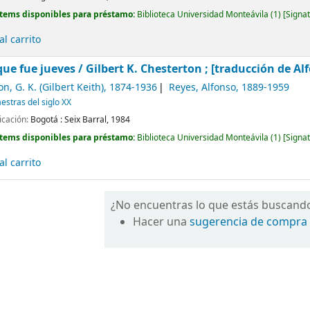
Ítems disponibles para préstamo:
Biblioteca Universidad Monteávila
(1)
Signat
l carrito
que fue jueves /
Gilbert K. Chesterton ; [traducción de Al
n, G. K. (Gilbert Keith)
, 1874-1936
Reyes, Alfonso
, 1889-1959
stras del siglo XX
icación:
Bogotá :
Seix Barral,
1984
Ítems disponibles para préstamo:
Biblioteca Universidad Monteávila
(1)
Signat
l carrito
¿No encuentras lo que estás buscand
Hacer una
sugerencia de compra