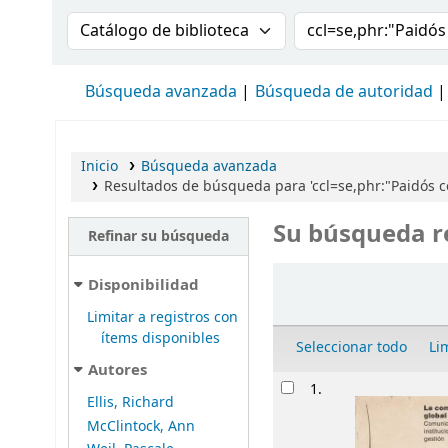
Buscar en el catálogo por:
Buscar en el cat
Búsqueda avanzada
Búsqueda de autoridad
Inicio
Búsqueda avanzada
Resultados de búsqueda para 'ccl=se,phr:"Paidós
Su búsqueda r
Refinar su búsqueda
Ordenar
Disponibilidad
Limitar a registros con
ítems disponibles
Seleccionar todo
Li
Autores
Resultados
1.
Ellis, Richard
McClintock, Ann