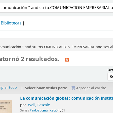
álogo
Bibliotecas
 comunicación " and su-to:COMUNICACION EMPRESARIAL and se:Pai
etornó 2 resultados.
Ord
mpiar todo
Seleccionar títulos para:
Agregar al carrito
La comunicación global : comunicación instit
por
Weil, Pascale
Series
Paidós comunicación
; 51