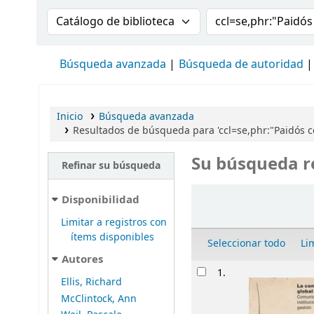
Buscar en el catálogo por:
Buscar en el cat
Búsqueda avanzada
Búsqueda de autoridad
Inicio
Búsqueda avanzada
Resultados de búsqueda para 'ccl=se,phr:"Paidós
Su búsqueda r
Refinar su búsqueda
Ordenar
Disponibilidad
Limitar a registros con
ítems disponibles
Seleccionar todo
Li
Autores
Resultados
1.
Ellis, Richard
McClintock, Ann