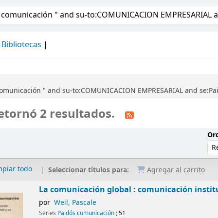
álogo
Bibliotecas
 comunicación " and su-to:COMUNICACION EMPRESARIAL and se:Pai
etornó 2 resultados.
Ord
mpiar todo
Seleccionar títulos para:
Agregar al carrito
La comunicación global : comunicación instit
por
Weil, Pascale
Series
Paidós comunicación
; 51