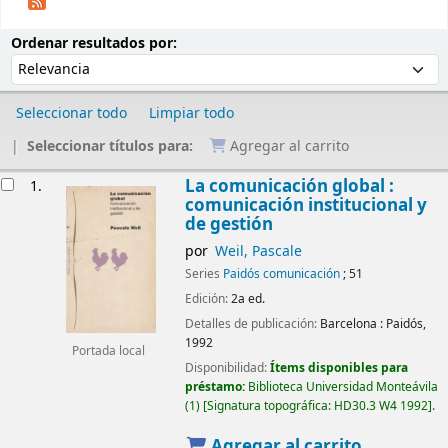
Ordenar
Ordenar por:
Ordenar resultados por:
Seleccionar todo
Limpiar todo
Seleccionar títulos para:
Agregar al carrito
Resultados
La comunicación global :
1.
comunicación institucional y
de gestión
por
Weil, Pascale
Series
Paidós comunicación
; 51
Edición:
2a ed.
Detalles de publicación:
Barcelona :
Paidós,
1992
Portada local
Disponibilidad:
Ítems disponibles para
préstamo:
Biblioteca Universidad Monteávila
(1)
Signatura topográfica:
HD30.3 W4 1992
.
Agregar al carrito