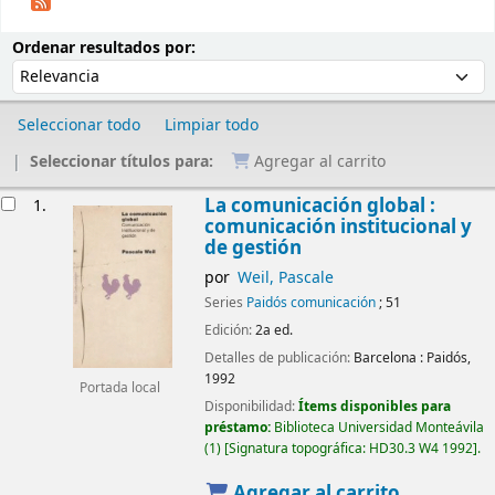
Ordenar
Ordenar por:
Ordenar resultados por:
Seleccionar todo
Limpiar todo
Seleccionar títulos para:
Agregar al carrito
Resultados
La comunicación global :
1.
comunicación institucional y
de gestión
por
Weil, Pascale
Series
Paidós comunicación
; 51
Edición:
2a ed.
Detalles de publicación:
Barcelona :
Paidós,
1992
Portada local
Disponibilidad:
Ítems disponibles para
préstamo:
Biblioteca Universidad Monteávila
(1)
Signatura topográfica:
HD30.3 W4 1992
.
Agregar al carrito