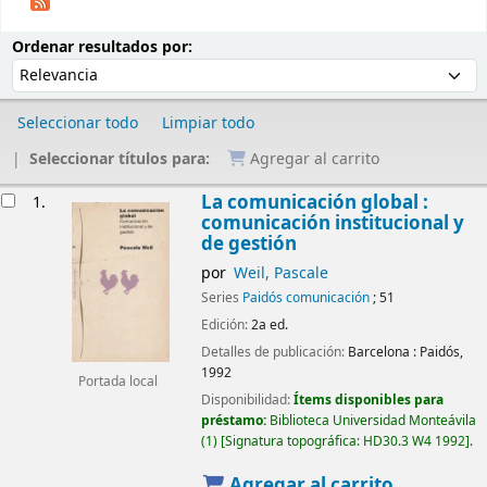
Ordenar
Ordenar por:
Ordenar resultados por:
Seleccionar todo
Limpiar todo
Seleccionar títulos para:
Agregar al carrito
Resultados
La comunicación global :
1.
comunicación institucional y
de gestión
por
Weil, Pascale
Series
Paidós comunicación
; 51
Edición:
2a ed.
Detalles de publicación:
Barcelona :
Paidós,
1992
Portada local
Disponibilidad:
Ítems disponibles para
préstamo:
Biblioteca Universidad Monteávila
(1)
Signatura topográfica:
HD30.3 W4 1992
.
Agregar al carrito