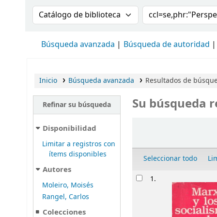
Buscar en el catálogo por:
Buscar en el cat
Búsqueda avanzada
Búsqueda de autoridad
Inicio
Búsqueda avanzada
Resultados de búsqued
Su búsqueda r
Refinar su búsqueda
Ordenar
Disponibilidad
Limitar a registros con
ítems disponibles
Seleccionar todo
Li
Autores
Resultados
1.
Moleiro, Moisés
Rangel, Carlos
Colecciones