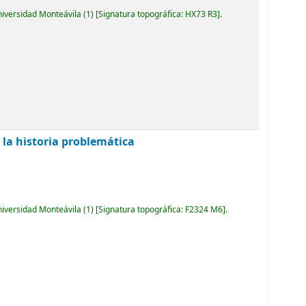
niversidad Monteávila
(1)
Signatura topográfica:
HX73 R3
.
: la historia problemática
niversidad Monteávila
(1)
Signatura topográfica:
F2324 M6
.