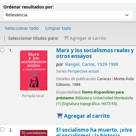
Ordenar
Ordenar por:
Ordenar resultados por:
Seleccionar todo
Limpiar todo
Seleccionar títulos para:
Agregar al carrito
Resultados
Marx y los socialismos reales y
1.
otros ensayos
por
Rangel, Carlos
, 1929-1988
Series
Perspectiva actual
Detalles de publicación:
Caracas :
Monte Ávila
Editores,
1988
Disponibilidad:
Ítems disponibles para
Portada local
préstamo:
Biblioteca Universidad Monteávila
(1)
Signatura topográfica:
HX73 R3
.
Agregar al carrito
El socialismo ha muerto, ¡viva
2.
el socialismo! : la historia