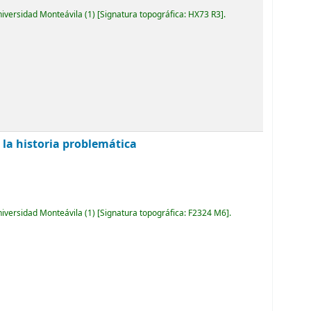
niversidad Monteávila
(1)
Signatura topográfica:
HX73 R3
.
: la historia problemática
niversidad Monteávila
(1)
Signatura topográfica:
F2324 M6
.