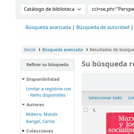
Buscar en el catálogo por:
Buscar en el cat
Búsqueda avanzada
Búsqueda de autoridad
Inicio
Búsqueda avanzada
Resultados de búsqued
Su búsqueda r
Refinar su búsqueda
Ordenar
Disponibilidad
Limitar a registros con
ítems disponibles
Seleccionar todo
Li
Autores
Resultados
1.
Moleiro, Moisés
Rangel, Carlos
Colecciones