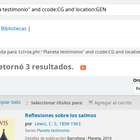
álogo
Bibliotecas
a para 'ccl=se,phr:"Planeta testimonio" and ccode:CG and locatio
etornó 3 resultados.
Ord
mpiar todo
Seleccionar títulos para:
Agregar al carrito
Reflexiones sobre los salmos
por
Lewis, C. S
, 1898-1963
Series
Planeta testimonio
Detalles de publicación:
Barcelona :
Planeta,
2010