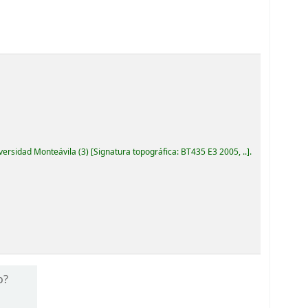
iversidad Monteávila
(3)
Signatura topográfica:
BT435 E3 2005, ..
.
o?