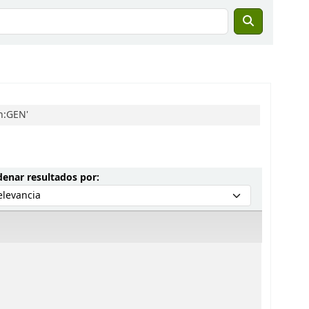
n:GEN'
Ordenar por:
enar resultados por: