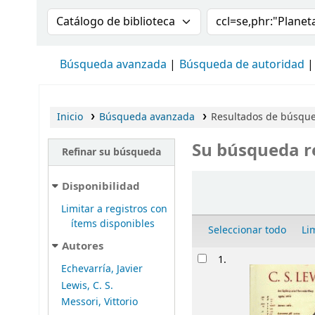
Buscar en el catálogo por:
Buscar en el cat
Búsqueda avanzada
Búsqueda de autoridad
Inicio
Búsqueda avanzada
Resultados de búsqued
Su búsqueda r
Refinar su búsqueda
Ordenar
Disponibilidad
Limitar a registros con
ítems disponibles
Seleccionar todo
Li
Autores
Resultados
1.
Echevarría, Javier
Lewis, C. S.
Messori, Vittorio