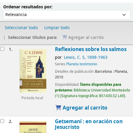
Ordenar
Ordenar por:
Ordenar resultados por:
Seleccionar todo
Limpiar todo
Seleccionar títulos para:
Agregar al carrito
Resultados
Reflexiones sobre los salmos
1.
por
Lewis, C. S
, 1898-1963
Series
Planeta testimonio
Detalles de publicación:
Barcelona :
Planeta,
2010
Disponibilidad:
Ítems disponibles para
préstamo:
Biblioteca Universidad Monteávila
(1)
Signatura topográfica:
BS1430.52 L49
.
Portada local
Agregar al carrito
Getsemaní : en oración con
2.
Jesucristo