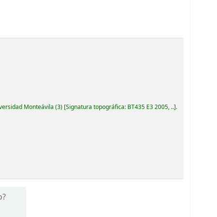
iversidad Monteávila
(3)
Signatura topográfica:
BT435 E3 2005, ..
.
o?