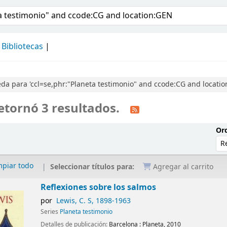
álogo
Bibliotecas
a para 'ccl=se,phr:"Planeta testimonio" and ccode:CG and locatio
etornó 3 resultados.
Ord
mpiar todo
Seleccionar títulos para:
Agregar al carrito
Reflexiones sobre los salmos
por
Lewis, C. S
, 1898-1963
Series
Planeta testimonio
Detalles de publicación:
Barcelona :
Planeta,
2010