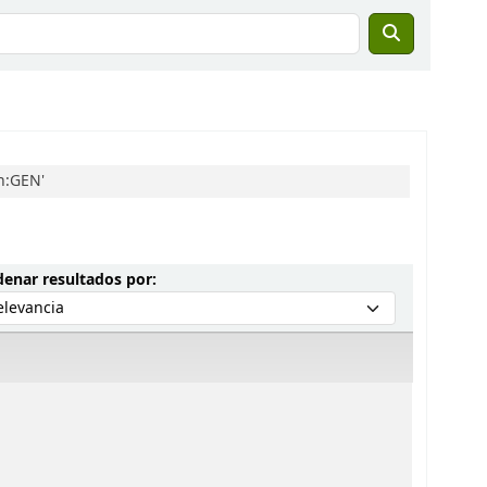
n:GEN'
Ordenar por:
enar resultados por: