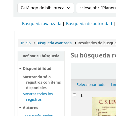
Buscar en el catálogo por:
Buscar en el cat
Búsqueda avanzada
Búsqueda de autoridad
Inicio
Búsqueda avanzada
Resultados de búsqued
Su búsqueda r
Refinar su búsqueda
Ordenar
Disponibilidad
Mostrando sólo
registros con ítems
Seleccionar todo
Li
disponibles
Resultados
Mostrar todos los
1.
registros
Autores