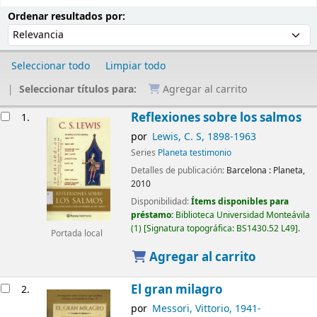
Ordenar
Ordenar por:
Ordenar resultados por:
Seleccionar todo
Limpiar todo
Seleccionar títulos para:
Agregar al carrito
Resultados
Reflexiones sobre los salmos
1.
por
Lewis, C. S
, 1898-1963
Series
Planeta testimonio
Detalles de publicación:
Barcelona :
Planeta,
2010
Disponibilidad:
Ítems disponibles para
préstamo:
Biblioteca Universidad Monteávila
(1)
Signatura topográfica:
BS1430.52 L49
.
Portada local
Agregar al carrito
El gran milagro
2.
por
Messori, Vittorio
, 1941-