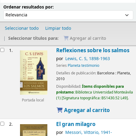
Ordenar
Ordenar por:
Ordenar resultados por:
Seleccionar todo
Limpiar todo
Seleccionar títulos para:
Agregar al carrito
Resultados
Reflexiones sobre los salmos
1.
por
Lewis, C. S
, 1898-1963
Series
Planeta testimonio
Detalles de publicación:
Barcelona :
Planeta,
2010
Disponibilidad:
Ítems disponibles para
préstamo:
Biblioteca Universidad Monteávila
(1)
Signatura topográfica:
BS1430.52 L49
.
Portada local
Agregar al carrito
El gran milagro
2.
por
Messori, Vittorio
, 1941-