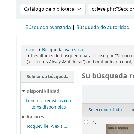
Buscar en el catálogo por:
Buscar en el cat
Búsqueda avanzada
Búsqueda de autoridad
Inicio
Búsqueda avanzada
Resultados de búsqueda para 'ccl=se,phr:"Sección
(allrecords,AlwaysMatches='') and (not-onloan-count,s
Su búsqueda r
Refinar su búsqueda
Ordenar
Disponibilidad
Limitar a registros con
ítems disponibles
Seleccionar todo
Li
Autores
Resultados
1.
Tocqueville, Alexis ...