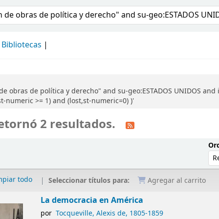
álogo
Bibliotecas
 de obras de política y derecho" and su-geo:ESTADOS UNIDOS and 
t-numeric >= 1) and (lost,st-numeric=0) )'
etornó 2 resultados.
Ord
mpiar todo
Seleccionar títulos para:
Agregar al carrito
La democracia en América
por
Tocqueville, Alexis de
, 1805-1859