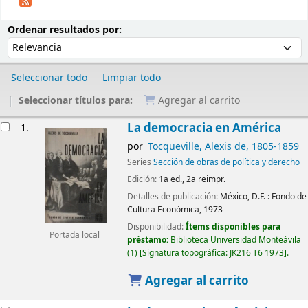
Ordenar
Ordenar por:
Ordenar resultados por:
Seleccionar todo
Limpiar todo
Seleccionar títulos para:
Agregar al carrito
Resultados
La democracia en América
1.
por
Tocqueville, Alexis de
, 1805-1859
Series
Sección de obras de política y derecho
Edición:
1a ed., 2a reimpr.
Detalles de publicación:
México, D.F. :
Fondo de
Cultura Económica,
1973
Disponibilidad:
Ítems disponibles para
Portada local
préstamo:
Biblioteca Universidad Monteávila
(1)
Signatura topográfica:
JK216 T6 1973
.
Agregar al carrito