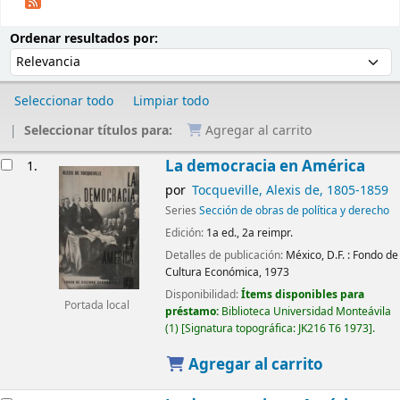
Ordenar
Ordenar por:
Ordenar resultados por:
Seleccionar todo
Limpiar todo
Seleccionar títulos para:
Agregar al carrito
Resultados
La democracia en América
1.
por
Tocqueville, Alexis de
, 1805-1859
Series
Sección de obras de política y derecho
Edición:
1a ed., 2a reimpr.
Detalles de publicación:
México, D.F. :
Fondo de
Cultura Económica,
1973
Disponibilidad:
Ítems disponibles para
Portada local
préstamo:
Biblioteca Universidad Monteávila
(1)
Signatura topográfica:
JK216 T6 1973
.
Agregar al carrito