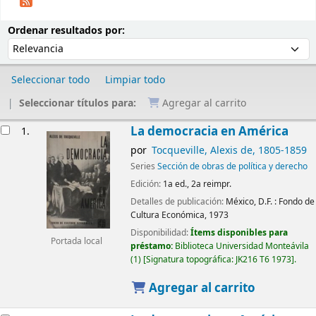
Ordenar
Ordenar por:
Ordenar resultados por:
Seleccionar todo
Limpiar todo
Seleccionar títulos para:
Agregar al carrito
Resultados
La democracia en América
1.
por
Tocqueville, Alexis de
, 1805-1859
Series
Sección de obras de política y derecho
Edición:
1a ed., 2a reimpr.
Detalles de publicación:
México, D.F. :
Fondo de
Cultura Económica,
1973
Disponibilidad:
Ítems disponibles para
Portada local
préstamo:
Biblioteca Universidad Monteávila
(1)
Signatura topográfica:
JK216 T6 1973
.
Agregar al carrito