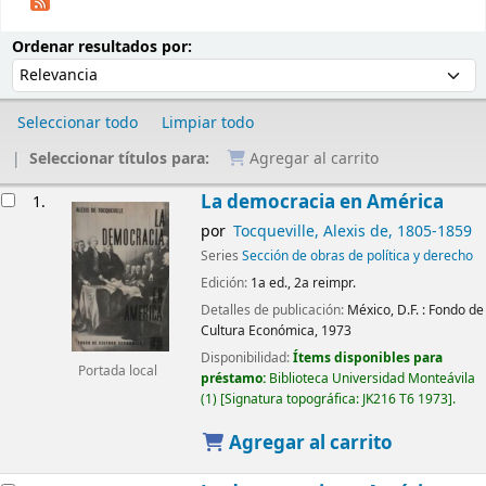
Ordenar
Ordenar por:
Ordenar resultados por:
Seleccionar todo
Limpiar todo
Seleccionar títulos para:
Agregar al carrito
Resultados
La democracia en América
1.
por
Tocqueville, Alexis de
, 1805-1859
Series
Sección de obras de política y derecho
Edición:
1a ed., 2a reimpr.
Detalles de publicación:
México, D.F. :
Fondo de
Cultura Económica,
1973
Disponibilidad:
Ítems disponibles para
Portada local
préstamo:
Biblioteca Universidad Monteávila
(1)
Signatura topográfica:
JK216 T6 1973
.
Agregar al carrito