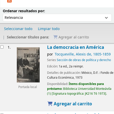
Ordenar
Ordenar por:
Ordenar resultados por:
Seleccionar todo
Limpiar todo
Seleccionar títulos para:
Agregar al carrito
Resultados
La democracia en América
1.
por
Tocqueville, Alexis de
, 1805-1859
Series
Sección de obras de política y derecho
Edición:
1a ed., 2a reimpr.
Detalles de publicación:
México, D.F. :
Fondo de
Cultura Económica,
1973
Disponibilidad:
Ítems disponibles para
Portada local
préstamo:
Biblioteca Universidad Monteávila
(1)
Signatura topográfica:
JK216 T6 1973
.
Agregar al carrito