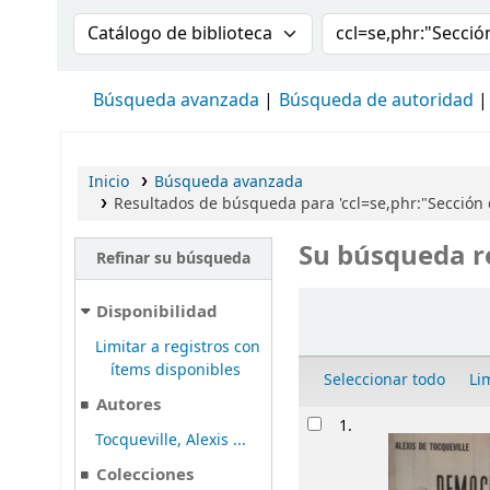
Buscar en el catálogo por:
Buscar en el cat
Búsqueda avanzada
Búsqueda de autoridad
Inicio
Búsqueda avanzada
Resultados de búsqueda para 'ccl=se,phr:"Sección
Su búsqueda r
Refinar su búsqueda
Ordenar
Disponibilidad
Limitar a registros con
ítems disponibles
Seleccionar todo
Li
Autores
Resultados
1.
Tocqueville, Alexis ...
Colecciones