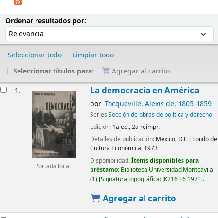
Ordenar
Ordenar por:
Ordenar resultados por:
Seleccionar todo
Limpiar todo
Seleccionar títulos para:
Agregar al carrito
Resultados
La democracia en América
1.
por
Tocqueville, Alexis de
, 1805-1859
Series
Sección de obras de política y derecho
Edición:
1a ed., 2a reimpr.
Detalles de publicación:
México, D.F. :
Fondo de
Cultura Económica,
1973
Disponibilidad:
Ítems disponibles para
Portada local
préstamo:
Biblioteca Universidad Monteávila
(1)
Signatura topográfica:
JK216 T6 1973
.
Agregar al carrito