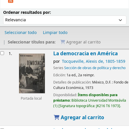
Ordenar
Ordenar por:
Ordenar resultados por:
Seleccionar todo
Limpiar todo
Seleccionar títulos para:
Agregar al carrito
Resultados
La democracia en América
1.
por
Tocqueville, Alexis de
, 1805-1859
Series
Sección de obras de política y derecho
Edición:
1a ed., 2a reimpr.
Detalles de publicación:
México, D.F. :
Fondo de
Cultura Económica,
1973
Disponibilidad:
Ítems disponibles para
Portada local
préstamo:
Biblioteca Universidad Monteávila
(1)
Signatura topográfica:
JK216 T6 1973
.
Agregar al carrito