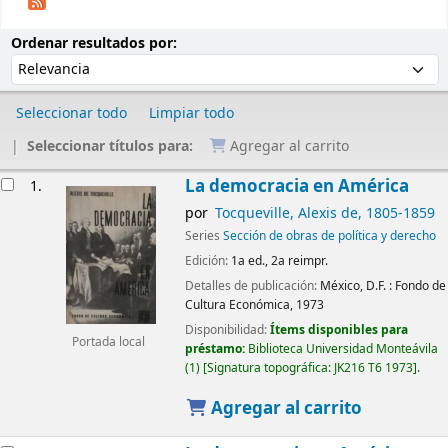
Ordenar
Ordenar por:
Ordenar resultados por:
Seleccionar todo
Limpiar todo
Seleccionar títulos para:
Agregar al carrito
Resultados
La democracia en América
1.
por
Tocqueville, Alexis de
, 1805-1859
Series
Sección de obras de política y derecho
Edición:
1a ed., 2a reimpr.
Detalles de publicación:
México, D.F. :
Fondo de
Cultura Económica,
1973
Disponibilidad:
Ítems disponibles para
Portada local
préstamo:
Biblioteca Universidad Monteávila
(1)
Signatura topográfica:
JK216 T6 1973
.
Agregar al carrito