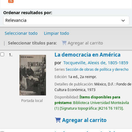
Ordenar
Ordenar por:
Ordenar resultados por:
Seleccionar todo
Limpiar todo
Seleccionar títulos para:
Agregar al carrito
Resultados
La democracia en América
1.
por
Tocqueville, Alexis de
, 1805-1859
Series
Sección de obras de política y derecho
Edición:
1a ed., 2a reimpr.
Detalles de publicación:
México, D.F. :
Fondo de
Cultura Económica,
1973
Disponibilidad:
Ítems disponibles para
Portada local
préstamo:
Biblioteca Universidad Monteávila
(1)
Signatura topográfica:
JK216 T6 1973
.
Agregar al carrito