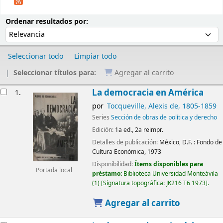
Ordenar
Ordenar por:
Ordenar resultados por:
Seleccionar todo
Limpiar todo
Seleccionar títulos para:
Agregar al carrito
Resultados
La democracia en América
1.
por
Tocqueville, Alexis de
, 1805-1859
Series
Sección de obras de política y derecho
Edición:
1a ed., 2a reimpr.
Detalles de publicación:
México, D.F. :
Fondo de
Cultura Económica,
1973
Disponibilidad:
Ítems disponibles para
Portada local
préstamo:
Biblioteca Universidad Monteávila
(1)
Signatura topográfica:
JK216 T6 1973
.
Agregar al carrito