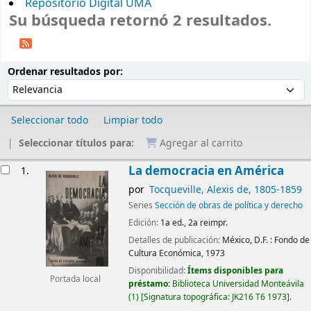
Repositorio Digital UMA
Su búsqueda retornó 2 resultados.
Ordenar
Ordenar por:
Ordenar resultados por:
Seleccionar todo
Limpiar todo
Seleccionar títulos para:
Agregar al carrito
Resultados
La democracia en América
1.
por
Tocqueville, Alexis de
, 1805-1859
Series
Sección de obras de política y derecho
Edición:
1a ed., 2a reimpr.
Detalles de publicación:
México, D.F. :
Fondo de
Cultura Económica,
1973
Disponibilidad:
Ítems disponibles para
Portada local
préstamo:
Biblioteca Universidad Monteávila
(1)
Signatura topográfica:
JK216 T6 1973
.