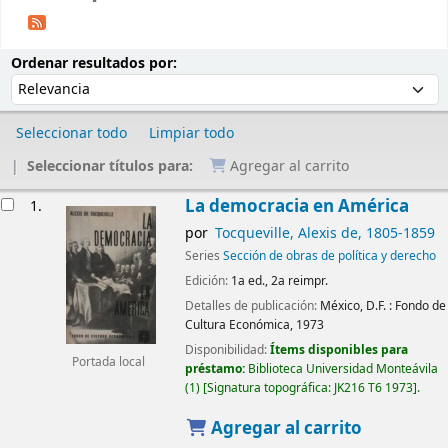
Ordenar
Ordenar por:
Ordenar resultados por:
Seleccionar todo
Limpiar todo
Seleccionar títulos para:
Agregar al carrito
Resultados
La democracia en América
1.
por
Tocqueville, Alexis de
, 1805-1859
Series
Sección de obras de política y derecho
Edición:
1a ed., 2a reimpr.
Detalles de publicación:
México, D.F. :
Fondo de
Cultura Económica,
1973
Disponibilidad:
Ítems disponibles para
Portada local
préstamo:
Biblioteca Universidad Monteávila
(1)
Signatura topográfica:
JK216 T6 1973
.
Agregar al carrito