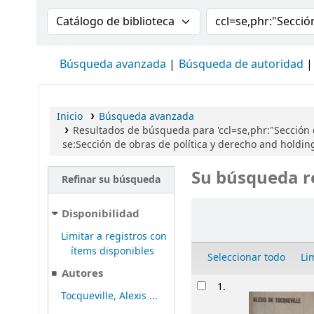
Buscar en el catálogo por:
Buscar en el cat
Búsqueda avanzada
Búsqueda de autoridad
Inicio
Búsqueda avanzada
Resultados de búsqueda para 'ccl=se,phr:"Sección
se:Sección de obras de política y derecho and hold
Su búsqueda r
Refinar su búsqueda
Ordenar
Disponibilidad
Limitar a registros con
ítems disponibles
Seleccionar todo
Li
Autores
Resultados
1.
Tocqueville, Alexis ...