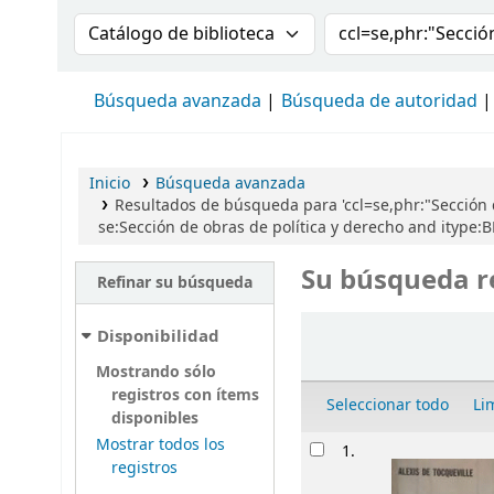
Buscar en el catálogo por:
Buscar en el cat
Búsqueda avanzada
Búsqueda de autoridad
Inicio
Búsqueda avanzada
Resultados de búsqueda para 'ccl=se,phr:"Sección
se:Sección de obras de política y derecho and itype:B
Su búsqueda r
Refinar su búsqueda
Ordenar
Disponibilidad
Mostrando sólo
registros con ítems
Seleccionar todo
Li
disponibles
Resultados
Mostrar todos los
1.
registros