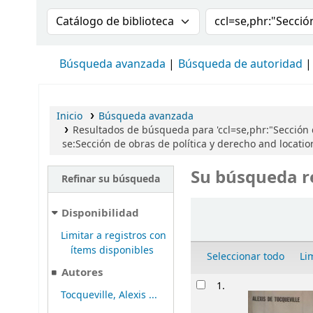
Buscar en el catálogo por:
Buscar en el cat
Búsqueda avanzada
Búsqueda de autoridad
Inicio
Búsqueda avanzada
Resultados de búsqueda para 'ccl=se,phr:"Sección
se:Sección de obras de política y derecho and locati
Su búsqueda r
Refinar su búsqueda
Ordenar
Disponibilidad
Limitar a registros con
ítems disponibles
Seleccionar todo
Li
Autores
Resultados
1.
Tocqueville, Alexis ...