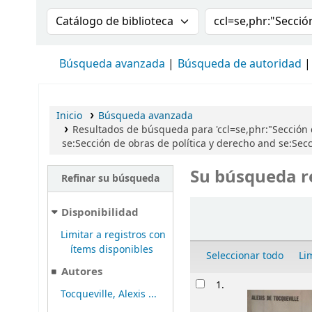
Buscar en el catálogo por:
Buscar en el cat
Búsqueda avanzada
Búsqueda de autoridad
Inicio
Búsqueda avanzada
Resultados de búsqueda para 'ccl=se,phr:"Sección
se:Sección de obras de política y derecho and se:Secc
Su búsqueda r
Refinar su búsqueda
Ordenar
Disponibilidad
Limitar a registros con
ítems disponibles
Seleccionar todo
Li
Autores
Resultados
1.
Tocqueville, Alexis ...