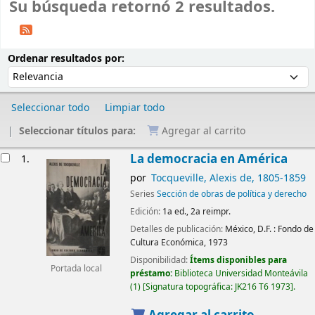
Su búsqueda retornó 2 resultados.
Ordenar
Ordenar por:
Ordenar resultados por:
Seleccionar todo
Limpiar todo
Seleccionar títulos para:
Agregar al carrito
Resultados
La democracia en América
1.
por
Tocqueville, Alexis de
, 1805-1859
Series
Sección de obras de política y derecho
Edición:
1a ed., 2a reimpr.
Detalles de publicación:
México, D.F. :
Fondo de
Cultura Económica,
1973
Disponibilidad:
Ítems disponibles para
Portada local
préstamo:
Biblioteca Universidad Monteávila
(1)
Signatura topográfica:
JK216 T6 1973
.