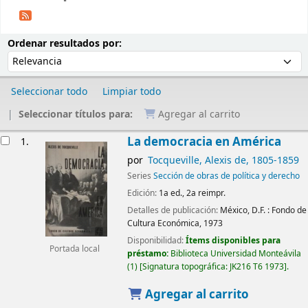
Ordenar
Ordenar por:
Ordenar resultados por:
Seleccionar todo
Limpiar todo
Seleccionar títulos para:
Agregar al carrito
Resultados
La democracia en América
1.
por
Tocqueville, Alexis de
, 1805-1859
Series
Sección de obras de política y derecho
Edición:
1a ed., 2a reimpr.
Detalles de publicación:
México, D.F. :
Fondo de
Cultura Económica,
1973
Disponibilidad:
Ítems disponibles para
Portada local
préstamo:
Biblioteca Universidad Monteávila
(1)
Signatura topográfica:
JK216 T6 1973
.
Agregar al carrito