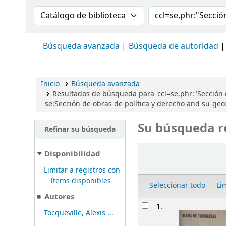
Buscar en el catálogo por:
Buscar en el cat
Búsqueda avanzada
Búsqueda de autoridad
Inicio
Búsqueda avanzada
Resultados de búsqueda para 'ccl=se,phr:"Sección
se:Sección de obras de política y derecho and su-g
Su búsqueda r
Refinar su búsqueda
Ordenar
Disponibilidad
Limitar a registros con
ítems disponibles
Seleccionar todo
Li
Autores
Resultados
1.
Tocqueville, Alexis ...