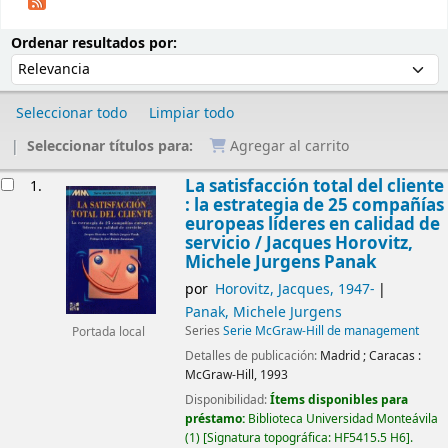
Ordenar
Ordenar por:
Ordenar resultados por:
Seleccionar todo
Limpiar todo
Seleccionar títulos para:
Agregar al carrito
Resultados
La satisfacción total del cliente
1.
: la estrategia de 25 compañías
europeas líderes en calidad de
servicio /
Jacques Horovitz,
Michele Jurgens Panak
por
Horovitz, Jacques
, 1947-
Panak, Michele Jurgens
Series
Serie McGraw-Hill de management
Portada local
Detalles de publicación:
Madrid ; Caracas :
McGraw-Hill,
1993
Disponibilidad:
Ítems disponibles para
préstamo:
Biblioteca Universidad Monteávila
(1)
Signatura topográfica:
HF5415.5 H6
.