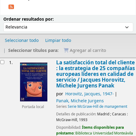
Ordenar
Ordenar por:
Ordenar resultados por:
Seleccionar todo
Limpiar todo
Seleccionar títulos para:
Agregar al carrito
Resultados
La satisfacción total del cliente
1.
: la estrategia de 25 compañías
europeas líderes en calidad de
servicio /
Jacques Horovitz,
Michele Jurgens Panak
por
Horovitz, Jacques
, 1947-
Panak, Michele Jurgens
Series
Serie McGraw-Hill de management
Portada local
Detalles de publicación:
Madrid ; Caracas :
McGraw-Hill,
1993
Disponibilidad:
Ítems disponibles para
préstamo:
Biblioteca Universidad Monteávila