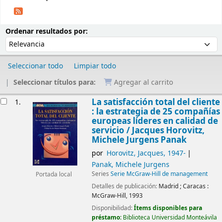
Ordenar
Ordenar por:
Ordenar resultados por:
Seleccionar todo
Limpiar todo
Seleccionar títulos para:
Agregar al carrito
Resultados
La satisfacción total del cliente
1.
: la estrategia de 25 compañías
europeas líderes en calidad de
servicio /
Jacques Horovitz,
Michele Jurgens Panak
por
Horovitz, Jacques
, 1947-
Panak, Michele Jurgens
Series
Serie McGraw-Hill de management
Portada local
Detalles de publicación:
Madrid ; Caracas :
McGraw-Hill,
1993
Disponibilidad:
Ítems disponibles para
préstamo:
Biblioteca Universidad Monteávila