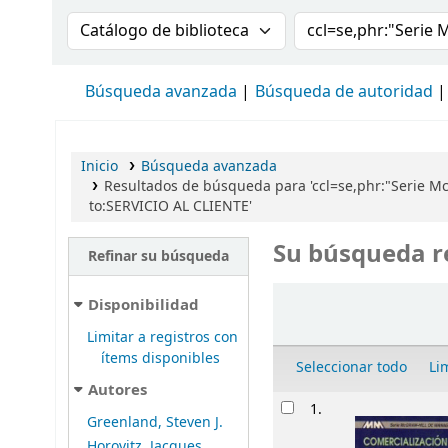
Buscar en el catálogo por:
Buscar en el cat
Búsqueda avanzada
Búsqueda de autoridad
Inicio
Búsqueda avanzada
Resultados de búsqueda para 'ccl=se,phr:"Serie 
to:SERVICIO AL CLIENTE'
Su búsqueda r
Refinar su búsqueda
Ordenar
Disponibilidad
Limitar a registros con
ítems disponibles
Seleccionar todo
Li
Autores
Resultados
1.
Greenland, Steven J.
Horovitz, Jacques