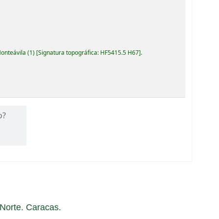
Monteávila
(1)
Signatura topográfica:
HF5415.5 H67
.
o?
a Norte. Caracas.