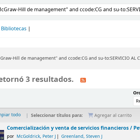
álogo
Bibliotecas
McGraw-Hill de management" and ccode:CG and su-to:SERVICIO AL 
etornó 3 resultados.
Ord
mpiar todo
Seleccionar títulos para:
Agregar al carrito
Comercialización y venta de servicios financieros /
Pe
por
McGoldrick, Peter J
Greenland, Steven J