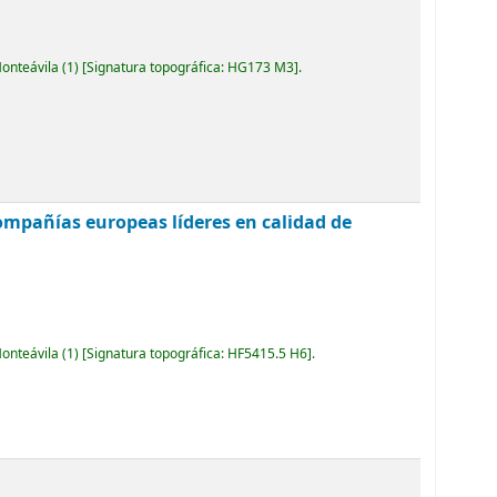
Monteávila
(1)
Signatura topográfica:
HG173 M3
.
5 compañías europeas líderes en calidad de
Monteávila
(1)
Signatura topográfica:
HF5415.5 H6
.