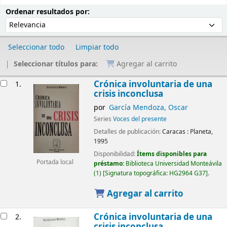
Ordenar
Ordenar por:
Ordenar resultados por:
Seleccionar todo
Limpiar todo
Seleccionar títulos para:
Agregar al carrito
Resultados
Crónica involuntaria de una
1.
crisis inconclusa
por
García Mendoza, Oscar
Series
Voces del presente
Detalles de publicación:
Caracas :
Planeta,
1995
Disponibilidad:
Ítems disponibles para
Portada local
préstamo:
Biblioteca Universidad Monteávila
(1)
Signatura topográfica:
HG2964 G37
.
Agregar al carrito
Crónica involuntaria de una
2.
crisis inconclusa