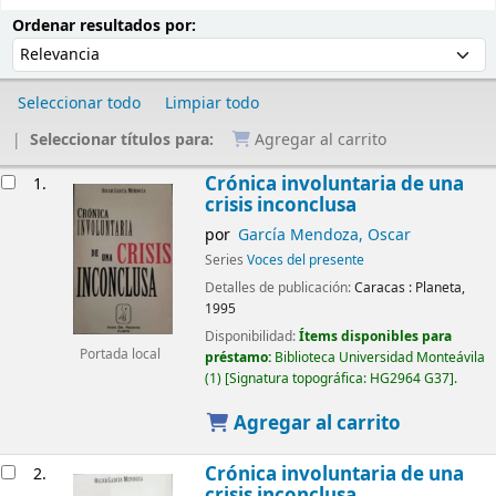
Ordenar
Ordenar por:
Ordenar resultados por:
Seleccionar todo
Limpiar todo
Seleccionar títulos para:
Agregar al carrito
Resultados
Crónica involuntaria de una
1.
crisis inconclusa
por
García Mendoza, Oscar
Series
Voces del presente
Detalles de publicación:
Caracas :
Planeta,
1995
Disponibilidad:
Ítems disponibles para
Portada local
préstamo:
Biblioteca Universidad Monteávila
(1)
Signatura topográfica:
HG2964 G37
.
Agregar al carrito
Crónica involuntaria de una
2.
crisis inconclusa