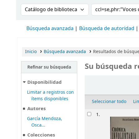
Buscar en el catálogo por:
Buscar en el cat
Búsqueda avanzada
Búsqueda de autoridad
Inicio
Búsqueda avanzada
Resultados de búsque
Su búsqueda r
Refinar su búsqueda
Ordenar
Disponibilidad
Limitar a registros con
ítems disponibles
Seleccionar todo
Li
Autores
Resultados
1.
García Mendoza,
Osca...
Colecciones