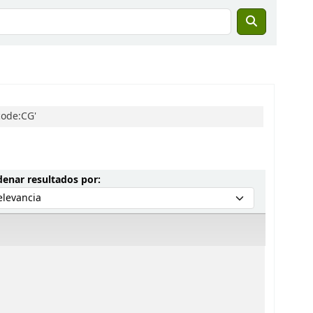
code:CG'
Ordenar por:
enar resultados por: