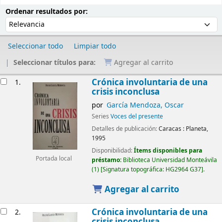
Ordenar
Ordenar por:
Ordenar resultados por:
Seleccionar todo
Limpiar todo
Seleccionar títulos para:
Agregar al carrito
Resultados
Crónica involuntaria de una
1.
crisis inconclusa
por
García Mendoza, Oscar
Series
Voces del presente
Detalles de publicación:
Caracas :
Planeta,
1995
Disponibilidad:
Ítems disponibles para
Portada local
préstamo:
Biblioteca Universidad Monteávila
(1)
Signatura topográfica:
HG2964 G37
.
Agregar al carrito
Crónica involuntaria de una
2.
crisis inconclusa