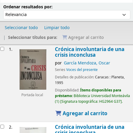
Ordenar
Ordenar por:
Ordenar resultados por:
Seleccionar todo
Limpiar todo
Seleccionar títulos para:
Agregar al carrito
Resultados
Crónica involuntaria de una
1.
crisis inconclusa
por
García Mendoza, Oscar
Series
Voces del presente
Detalles de publicación:
Caracas :
Planeta,
1995
Disponibilidad:
Ítems disponibles para
Portada local
préstamo:
Biblioteca Universidad Monteávila
(1)
Signatura topográfica:
HG2964 G37
.
Agregar al carrito
Crónica involuntaria de una
2.
crisis inconclusa