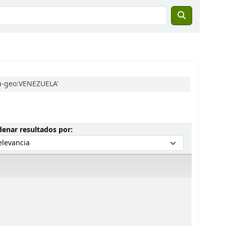
su-geo:VENEZUELA'
Ordenar por:
enar resultados por: