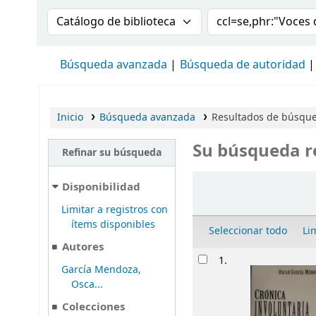
Buscar en el catálogo por:
Buscar en el cat
Búsqueda avanzada
Búsqueda de autoridad
Inicio
Búsqueda avanzada
Resultados de búsque
Su búsqueda r
Refinar su búsqueda
Ordenar
Disponibilidad
Limitar a registros con
ítems disponibles
Seleccionar todo
Li
Autores
Resultados
1.
García Mendoza,
Osca...
Colecciones