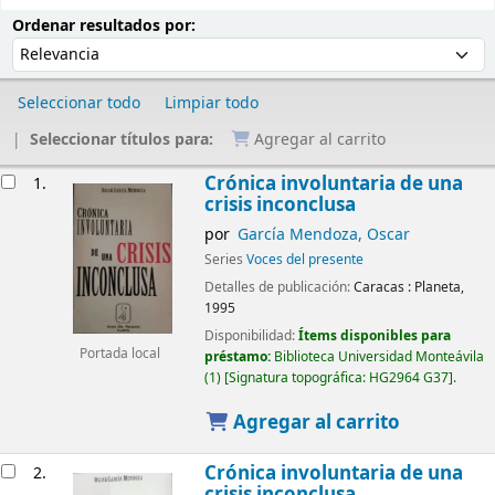
Ordenar
Ordenar por:
Ordenar resultados por:
Seleccionar todo
Limpiar todo
Seleccionar títulos para:
Agregar al carrito
Resultados
Crónica involuntaria de una
1.
crisis inconclusa
por
García Mendoza, Oscar
Series
Voces del presente
Detalles de publicación:
Caracas :
Planeta,
1995
Disponibilidad:
Ítems disponibles para
Portada local
préstamo:
Biblioteca Universidad Monteávila
(1)
Signatura topográfica:
HG2964 G37
.
Agregar al carrito
Crónica involuntaria de una
2.
crisis inconclusa